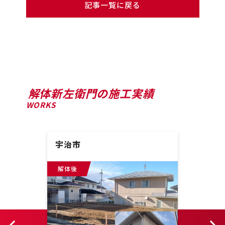
記事一覧に戻る
解体新左衛門の施工実績
WORKS
宇治市
京都
解体後
解体