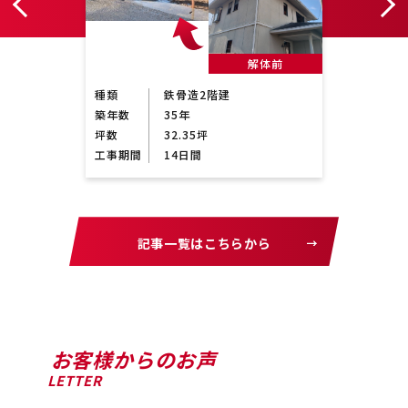
前
解体前
種類
鉄骨造2階建
種類
築年数
35年
築年数
坪数
32.35坪
坪数
工事期間
14日間
工事期
記事一覧はこちらから
お客様からのお声
LETTER