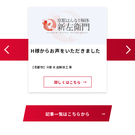
した
H様からお声をいただきました
Y様
【京都市】H様 木造解体工事
【京都市
詳しくはこちら
記事一覧はこちらから