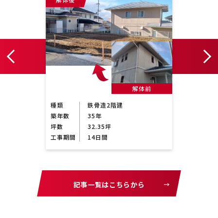
前
解体前
種類
鉄骨造2階建
種類
築年数
35年
築年数
坪数
32.35坪
坪数
工事期間
14日間
工事期
記事一覧はこちらから