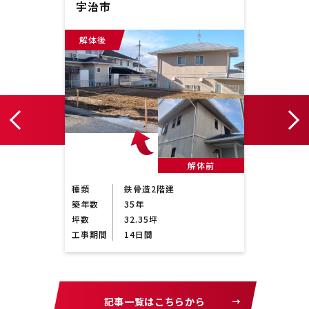
宇治市
京都
解体後
解体
前
解体前
種類
鉄骨造2階建
種類
築年数
35年
築年数
坪数
32.35坪
坪数
工事期間
14日間
工事期
記事一覧はこちらから