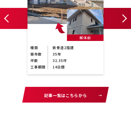
前
解体前
種類
鉄骨造2階建
種類
築年数
35年
築年数
坪数
32.35坪
坪数
工事期間
14日間
工事期
記事一覧はこちらから